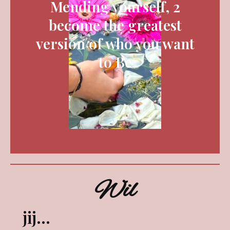
Mending yourself, 2
become the greatest
version of who you want
to Be
Wil
jij…